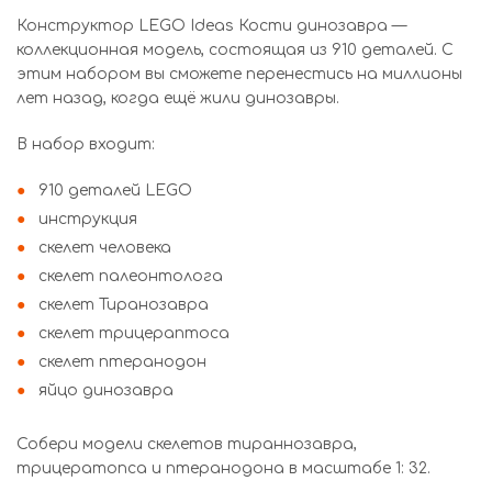
Конструктор LEGO Ideas Кости динозавра —
коллекционная модель, состоящая из 910 деталей. С
этим набором вы сможете перенестись на миллионы
лет назад, когда ещё жили динозавры.
В набор входит:
910 деталей LEGO
инструкция
скелет человека
скелет палеонтолога
скелет Тиранозавра
скелет трицераптоса
скелет птеранодон
яйцо динозавра
Собери модели скелетов тираннозавра,
трицератопса и птеранодона в масштабе 1: 32.