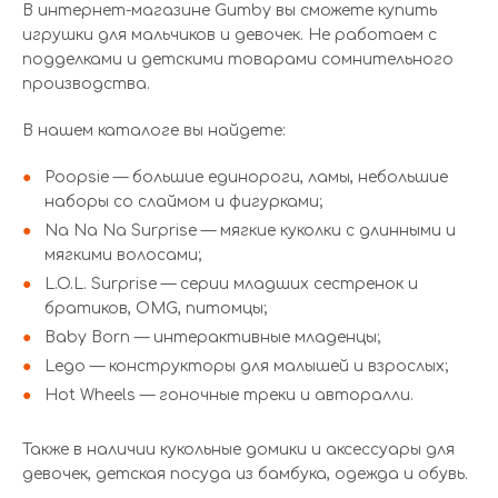
В интернет-магазине Gumby вы сможете купить
игрушки для мальчиков и девочек. Не работаем с
подделками и детскими товарами сомнительного
производства.
В нашем каталоге вы найдете:
Poopsie — большие единороги, ламы, небольшие
наборы со слаймом и фигурками;
Na Na Na Surprise — мягкие куколки с длинными и
мягкими волосами;
L.O.L. Surprise — серии младших сестренок и
братиков, OMG, питомцы;
Baby Born — интерактивные младенцы;
Lego — конструкторы для малышей и взрослых;
Hot Wheels — гоночные треки и авторалли.
Также в наличии кукольные домики и аксессуары для
девочек, детская посуда из бамбука, одежда и обувь.