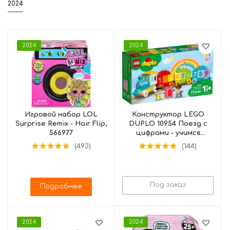
2024
2024
2024
Игровой набор LOL
Конструктор LEGO
Surprise Remix - Hair Flip,
DUPLO 10954 Поезд с
566977
цифрами - учимся
считать
(493)
(144)
Под заказ
Подробнее
2024
2024