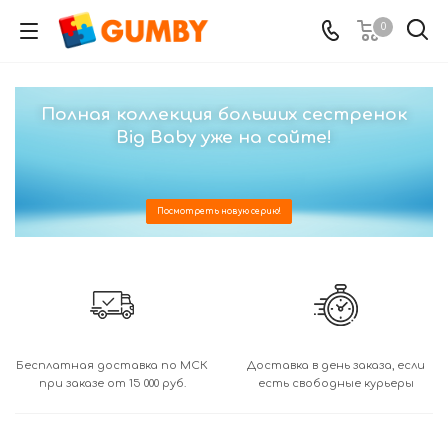
0
Полная коллекция больших сестренок
Big Baby уже на сайте!
Посмотреть новую серию!
Бесплатная доставка по МСК
Доставка в день заказа, если
при заказе от 15 000 руб.
есть свободные курьеры