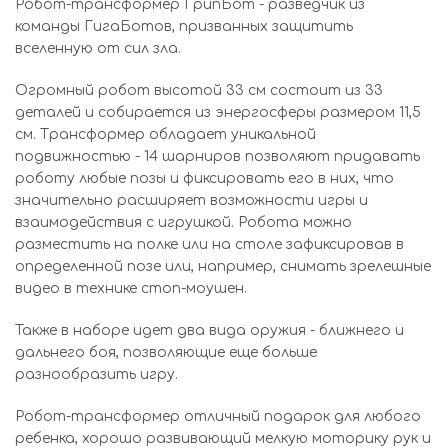
Робот-трансформер ГрипБот - разведчик из
команды ГигаБотов, призванных защитить
вселенную от сил зла.
Огромный робот высотой 33 см состоит из 33
деталей и собирается из энергосферы размером 11,5
см. Трансформер обладает уникальной
подвижностью - 14 шарниров позволяют придавать
роботу любые позы и фиксировать его в них, что
значительно расширяет возможности игры и
взаимодействия с игрушкой. Робота можно
разместить на полке или на столе зафиксировав в
определенной позе или, например, снимать зрелешные
видео в технике стоп-моушен.
Также в наборе идет два вида оружия - ближнего и
дальнего боя, позволяющие еще больше
разнообразить игру.
Робот-трансформер отличный подарок для любого
ребенка, хорошо развивающий мелкую моторику рук и