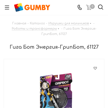
0
Главная
-
Каталог
-
Игрушки для мальчиков
-
Роботы и трансформеры
-
Гига Бот Энергия-
ГрипБот, 61127
Гига Бот Энергия-ГрипБот, 61127