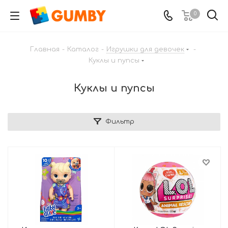
0
Главная
-
Каталог
-
Игрушки для девочек
-
Куклы и пупсы
Куклы и пупсы
Фильтр