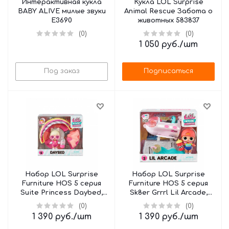
Интерактивная кукла
Кукла LOL Surprise
BABY ALIVE милые звуки
Animal Rescue Забота о
E3690
животных 583837
(0)
(0)
1 050
руб.
/шт
Под заказ
Подписаться
Набор LOL Surprise
Набор LOL Surprise
Furniture HOS 5 серия
Furniture HOS 5 серия
Suite Princess Daybed,
Sk8er Grrrl Lil Arcade,
580225
580218
(0)
(0)
1 390
руб.
/шт
1 390
руб.
/шт