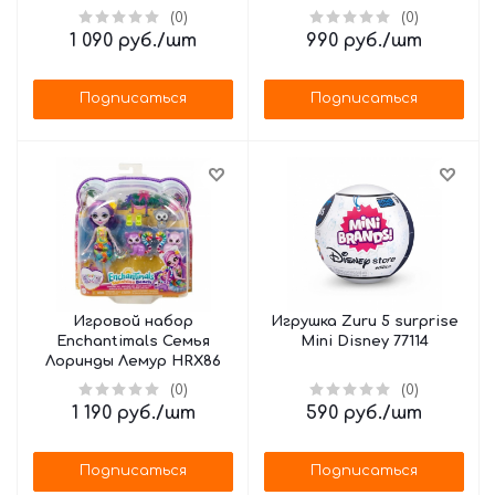
Флэпс FXM74
(0)
(0)
1 090
руб.
/шт
990
руб.
/шт
Подписаться
Подписаться
Игровой набор
Игрушка Zuru 5 surprise
Enchantimals Семья
Mini Disney 77114
Лоринды Лемур HRX86
(0)
(0)
1 190
руб.
/шт
590
руб.
/шт
Подписаться
Подписаться