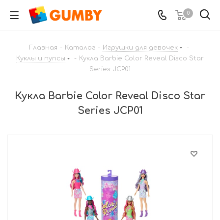
0
Главная
-
Каталог
-
Игрушки для девочек
-
Куклы и пупсы
-
Кукла Barbie Color Reveal Disco Star
Series JCP01
Кукла Barbie Color Reveal Disco Star
Series JCP01