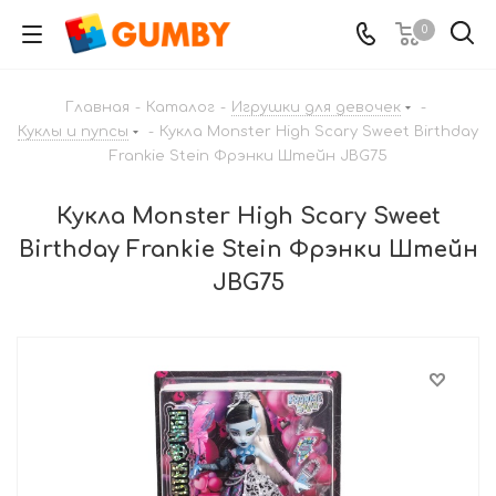
0
Главная
-
Каталог
-
Игрушки для девочек
-
Куклы и пупсы
-
Кукла Monster High Scary Sweet Birthday
Frankie Stein Фрэнки Штейн JBG75
Кукла Monster High Scary Sweet
Birthday Frankie Stein Фрэнки Штейн
JBG75