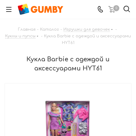
0
Главная
-
Каталог
-
Игрушки для девочек
-
Куклы и пупсы
-
Кукла Barbie с одеждой и аксессуарами
HYT61
Кукла Barbie с одеждой и
аксессуарами HYT61