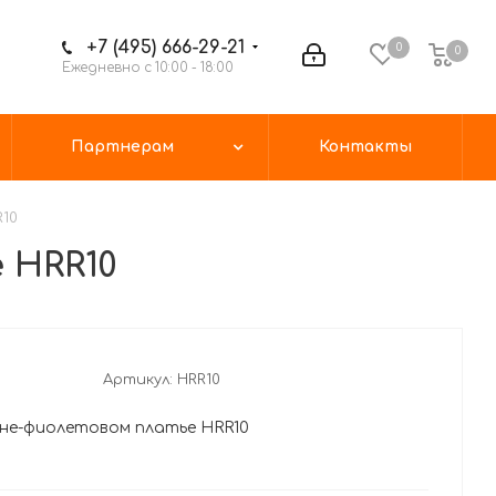
+7 (495) 666-29-21
0
0
Ежедневно с 10:00 - 18:00
Партнерам
Контакты
R10
 HRR10
Артикул:
HRR10
сине-фиолетовом платье HRR10