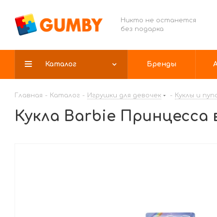
Никто не останется
без подарка
Каталог
Бренды
Главная
-
Каталог
-
Игрушки для девочек
-
Куклы и пуп
Кукла Barbie Принцесса