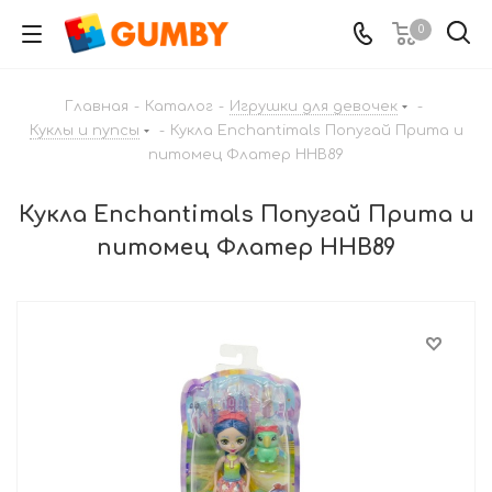
0
Главная
-
Каталог
-
Игрушки для девочек
-
Куклы и пупсы
-
Кукла Enchantimals Попугай Прита и
питомец Флатер HHB89
Кукла Enchantimals Попугай Прита и
питомец Флатер HHB89