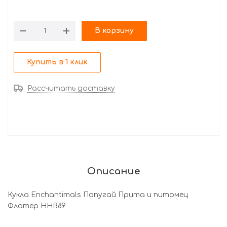
В корзину
Купить в 1 клик
Рассчитать доставку
Описание
Кукла Enchantimals Попугай Прита и питомец
Флатер HHB89