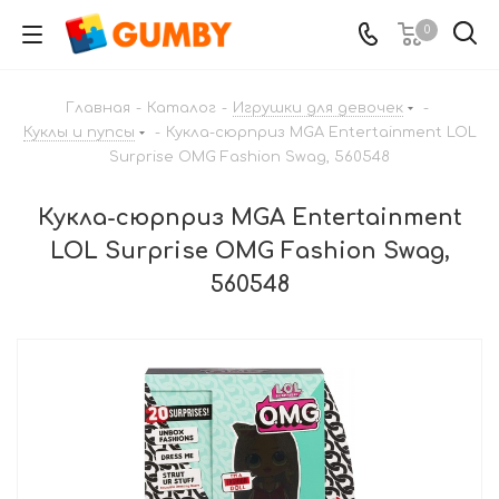
0
Главная
-
Каталог
-
Игрушки для девочек
-
Куклы и пупсы
-
Кукла-сюрприз MGA Entertainment LOL
Surprise OMG Fashion Swag, 560548
Кукла-сюрприз MGA Entertainment
LOL Surprise OMG Fashion Swag,
560548