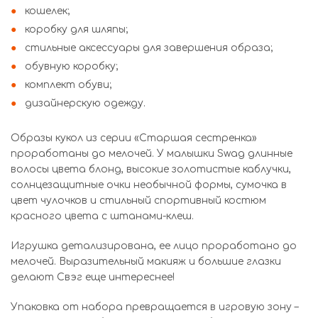
кошелек;
коробку для шляпы;
стильные аксессуары для завершения образа;
обувную коробку;
комплект обуви;
дизайнерскую одежду.
Образы кукол из серии «Старшая сестренка»
проработаны до мелочей. У малышки Swag длинные
волосы цвета блонд, высокие золотистые каблучки,
солнцезащитные очки необычной формы, сумочка в
цвет чулочков и стильный спортивный костюм
красного цвета с штанами-клеш.
Игрушка детализирована, ее лицо проработано до
мелочей. Выразительный макияж и большие глазки
делают Свэг еще интереснее!
Упаковка от набора превращается в игровую зону –