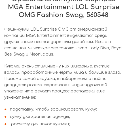
MGA Entertainment LOL Surprise
OMG Fashion Swag, 560548
Фэшн-куклы LOL Surprise OMG от американской
компании MGA Entertainment выделяются среди
других своим нестандартным дизайном. Всего в
серию вошли четыре персонажа – это Lady Diva, Royal
Bee, Swag и Neonlicious.
Куколки очень стильные – у них шикарные, густые
волосы, проработанные черты лица и большие глаза.
Помимо самой игрушки, в наборе можно найти
двадцать разных сюрпризов в индивидуальной
упаковке, что делает процесс распаковки еще
увлекательнее:
подставку, чтобы зафиксировать куклу;
сумку для хранения одежды;
расческу для волос куколки;