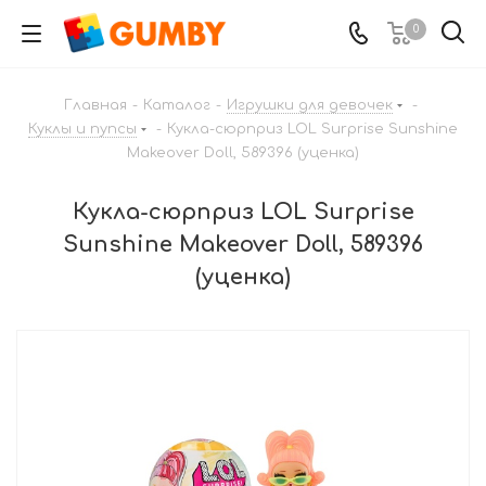
0
Главная
-
Каталог
-
Игрушки для девочек
-
Куклы и пупсы
-
Кукла-сюрприз LOL Surprise Sunshine
Makeover Doll, 589396 (уценка)
Кукла-сюрприз LOL Surprise
Sunshine Makeover Doll, 589396
(уценка)