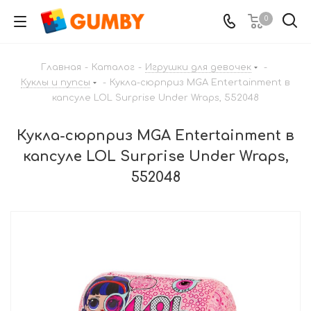
0
Главная
-
Каталог
-
Игрушки для девочек
-
Куклы и пупсы
-
Кукла-сюрприз MGA Entertainment в
капсуле LOL Surprise Under Wraps, 552048
Кукла-сюрприз MGA Entertainment в
капсуле LOL Surprise Under Wraps,
552048