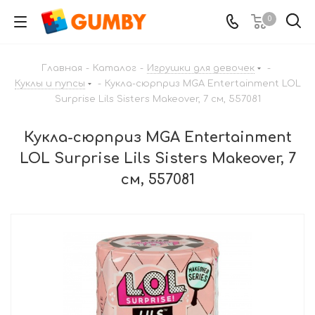
0
Главная
-
Каталог
-
Игрушки для девочек
-
Куклы и пупсы
-
Кукла-сюрприз MGA Entertainment LOL
Surprise Lils Sisters Makeover, 7 см, 557081
Кукла-сюрприз MGA Entertainment
LOL Surprise Lils Sisters Makeover, 7
см, 557081