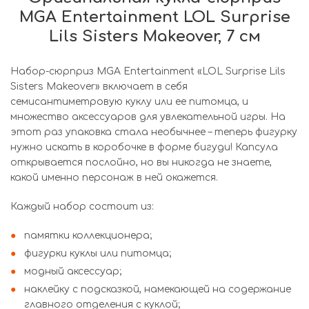
MGA Entertainment LOL Surprise
Lils Sisters Makeover, 7 см
Набор-сюрприз MGA Entertainment «LOL Surprise Lils
Sisters Makeover» включает в себя
семисантиметровую куклу или ее питомца, и
множество аксессуаров для увлекательной игры. На
этот раз упаковка стала необычнее – теперь фигурку
нужно искать в коробочке в форме бигуди! Капсула
открывается послойно, но вы никогда не знаете,
какой именно персонаж в ней окажется.
Каждый набор состоит из:
памятки коллекционера;
фигурки куклы или питомца;
модный аксессуар;
наклейку с подсказкой, намекающей на содержание
главного отделения с куклой;