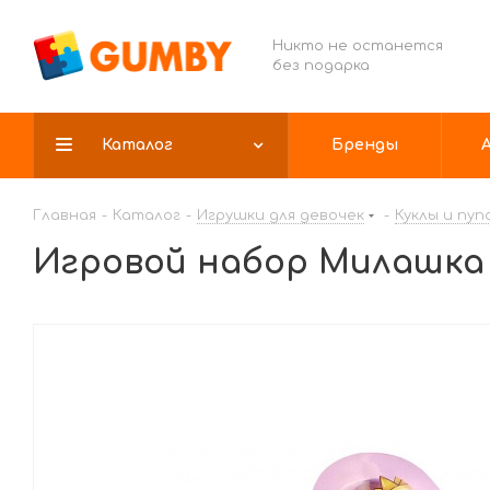
Никто не останется
без подарка
Каталог
Бренды
Главная
-
Каталог
-
Игрушки для девочек
-
Куклы и пуп
Игровой набор Милашка С