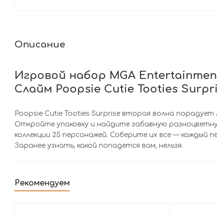
Описание
Игровой набор MGA Entertainme
Слайм Poopsie Cutie Tooties Surpri
Poopsie Cutie Tooties Surprise вторая волна порадует
Откройте упаковку и найдите забавную разноцветную
коллекции 25 персонажей. Соберите их все — каждый п
Заранее узнать, какой попадется вам, нельзя.
Рекомендуем