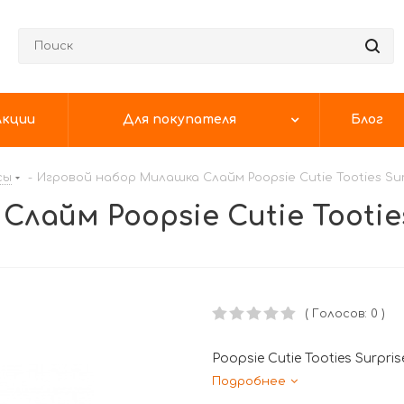
Акции
Для покупателя
Блог
сы
-
Игровой набор Милашка Слайм Poopsie Cutie Tooties Sur
лайм Poopsie Cutie Tooties
( Голосов: 0 )
Poopsie Cutie Tooties Surpris
Подробнее