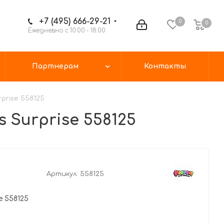
+7 (495) 666-29-21
0
0
Ежедневно с 10:00 - 18:00
Партнерам
Контакты
prise 558125
 Surprise 558125
Артикул:
558125
e 558125