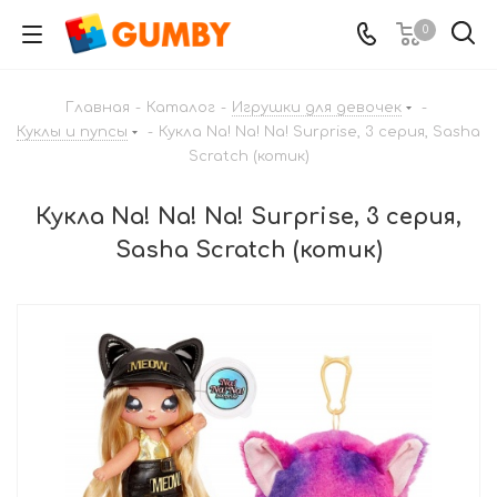
0
Главная
-
Каталог
-
Игрушки для девочек
-
Куклы и пупсы
-
Кукла Na! Na! Na! Surprise, 3 серия, Sasha
Scratch (котик)
Кукла Na! Na! Na! Surprise, 3 серия,
Sasha Scratch (котик)