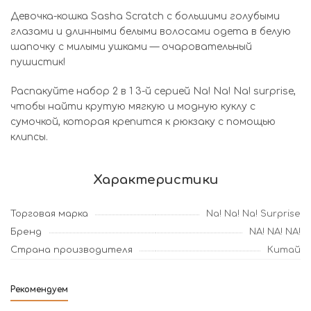
Девочка-кошка Sasha Scratch с большими голубыми
глазами и длинными белыми волосами одета в белую
шапочку с милыми ушками — очаровательный
пушистик!
Распакуйте набор 2 в 1 3-й серией Na! Na! Na! surprise,
чтобы найти крутую мягкую и модную куклу с
сумочкой, которая крепится к рюкзаку с помощью
клипсы.
Характеристики
Торговая марка
Na! Na! Na! Surprise
Бренд
NA! NA! NA!
Страна производителя
Китай
Рекомендуем