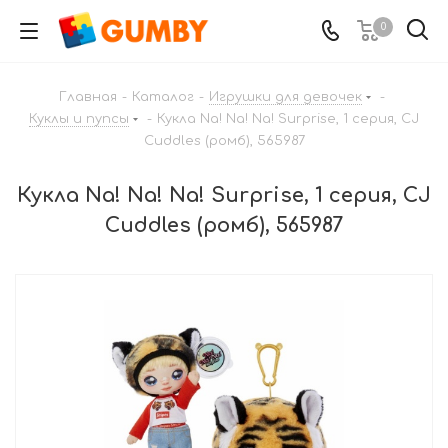
0
Главная
-
Каталог
-
Игрушки для девочек
-
Куклы и пупсы
-
Кукла Na! Na! Na! Surprise, 1 серия, CJ
Cuddles (ромб), 565987
Кукла Na! Na! Na! Surprise, 1 серия, CJ
Cuddles (ромб), 565987