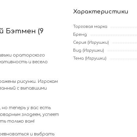
Характеристики
Торговая марка
й Бэтмен (9
Бренд
Серия (Игрушки)
Вид (Игрушки)
авыки ораторского
Тема (Игрушки)
еативность и весело
ражены рисунки. Игрокам
занный с выпавшими
но теперь у вас есть
оварным злодеем, успеет
ть только вам!
оревноваться и выбрать