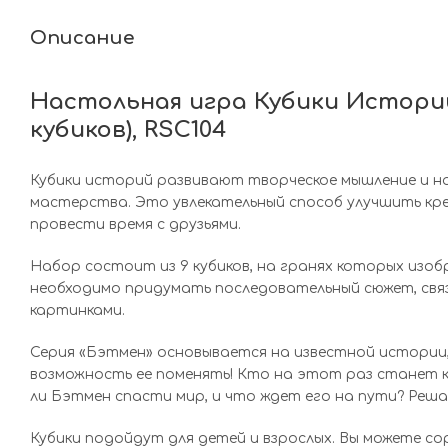
Описание
Настольная игра Кубики Истори
кубиков), RSC104
Кубики историй развивают творческое мышление и н
мастерства. Это увлекательный способ улучшить кр
провести время с друзьями.
Набор состоит из 9 кубиков, на гранях которых изоб
необходимо придумать последовательный сюжет, свя
картинками.
Серия «Бэтмен» основывается на известной истории, 
возможность ее поменять! Кто на этот раз станет к
ли Бэтмен спасти мир, и что ждет его на пути? Реша
Кубики подойдут для детей и взрослых. Вы можете с