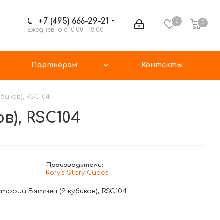
+7 (495) 666-29-21
0
0
Ежедневно с 10:00 - 18:00
Партнерам
Контакты
иков), RSC104
в), RSC104
Производитель:
Rory's Story Cubes
торий Бэтмен (9 кубиков), RSC104