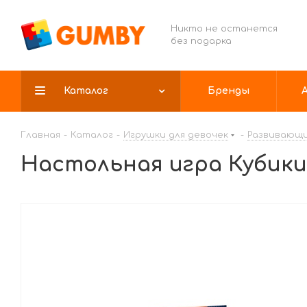
Никто не останется
без подарка
Каталог
Бренды
Главная
-
Каталог
-
Игрушки для девочек
-
Развивающи
Настольная игра Кубики 