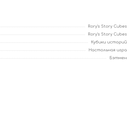
Rory's Story Cubes
Rory's Story Cubes
Кубики историй
Настольная игра
Бэтмен