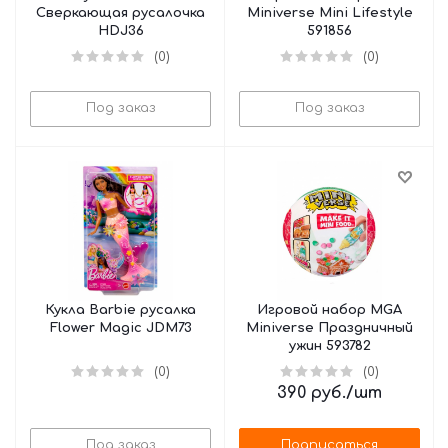
Сверкающая русалочка
Miniverse Mini Lifestyle
HDJ36
591856
(0)
(0)
Под заказ
Под заказ
Кукла Barbie русалка
Игровой набор MGA
Flower Magic JDM73
Miniverse Праздничный
ужин 593782
(0)
(0)
390
руб.
/шт
Под заказ
Подписаться