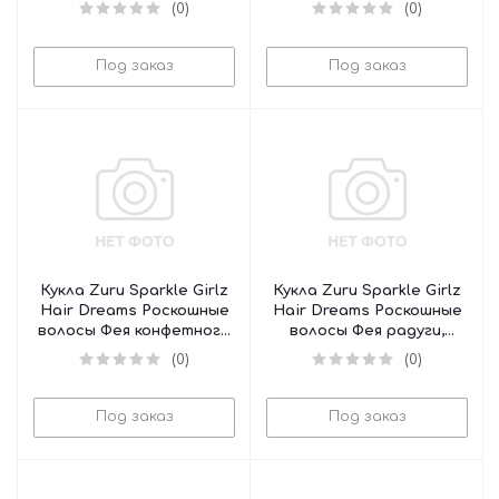
балерина с бантиком,
(0)
(0)
100313
Под заказ
Под заказ
Кукла Zuru Sparkle Girlz
Кукла Zuru Sparkle Girlz
Hair Dreams Роскошные
Hair Dreams Роскошные
волосы Фея конфетного
волосы Фея радуги,
цветка, 100313
100313
(0)
(0)
Под заказ
Под заказ