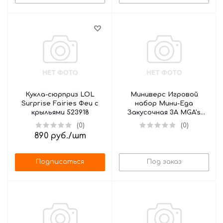
Кукла-сюрприз LOL
Миниверс Игровой
Surprise Fairies Феи с
набор Мини-Еда
крыльями 523918
Закусочная 3А MGA's
MINIVERSE, 505419
(0)
(0)
890
руб.
/шт
Подписаться
Под заказ