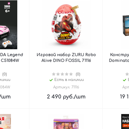
DA Legend
Игровой набор ZURU Robo
Констру
 C51084W
Alive DINO FOSSIL 71116
Dominato
(0)
(0)
личии
Есть в наличии
1084W
Артикул: 71116
Арт
/шт
2 490
руб.
/шт
19 