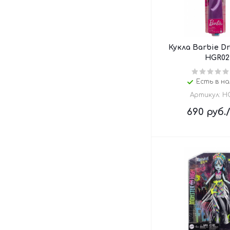
Кукла Barbie D
HGR02
Есть в на
Артикул: H
690
руб.