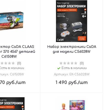
ктор CaDA CLAAS
Набор электроники CaDA
r 370 4567 деталей
для модели C56028W
C61508W
(0)
(0)
Есть в наличии
Есть в наличии
икул: C61508W
Артикул: EK-C56028W
170
руб.
/шт
1 490
руб.
/шт