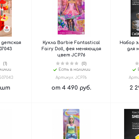
 детская
Кукла Barbie Fantastical
Набор 
07043
Fairy Doll, фея меняющая
для 
цвет JCP76
(1)
(0)
личии
Есть в наличии
507043
Артикул: JCP76
Арти
/шт
от
4 490 руб.
2 2