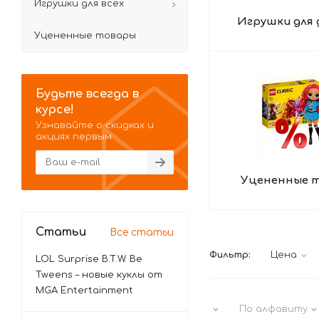
Игрушки для всех
Игрушки для 
Уцененные товары
Будьте всегда в
курсе!
Узнавайте о скидках и
акциях первым
Уцененные 
Статьи
Все статьи
Фильтр:
Цена
LOL Surprise B.T.W. Be
Tweens – новые куклы от
MGA Entertainment
По алфавиту