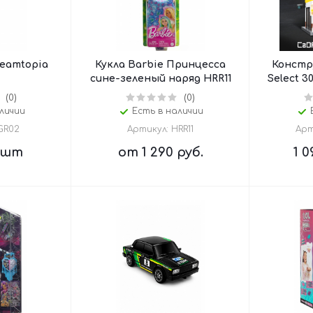
reamtopia
Кукла Barbie Принцесса
Констр
сине-зеленый наряд HRR11
Select 3
(0)
(0)
личии
Есть в наличии
GR02
Артикул: HRR11
Арт
/шт
от
1 290 руб.
1 0