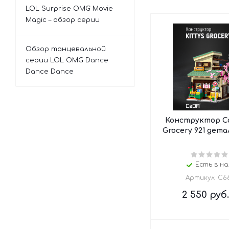
LOL Surprise OMG Movie
Magic – обзор серии
Обзор танцевальной
серии LOL OMG Dance
Dance Dance
Конструктор Ca
Grocery 921 дета
Есть в на
Артикул: C6
2 550
руб.