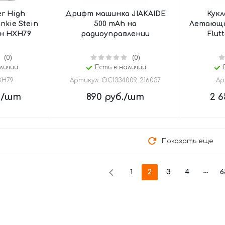
r High
Дрифт машинка JIAKAIDE
Кукл
nkie Stein
500 mAh на
Летающая
н HXH79
радиоуправлении
Flut
(0)
(0)
личии
Есть в наличии
XH79
Артикул: OC1334009, 216037
Ар
.
/шт
890
руб.
/шт
2 6
Показать еще
1
2
3
4
6