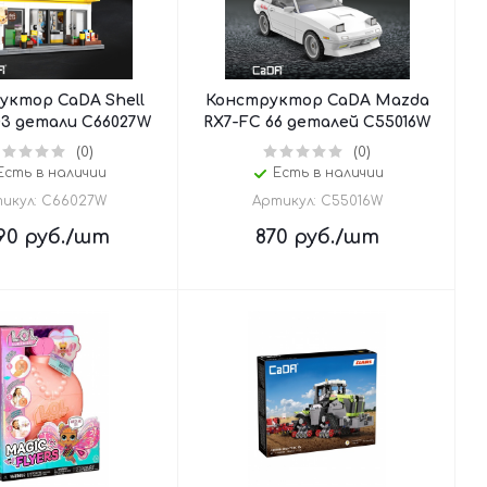
уктор CaDA Shell
Конструктор CaDA Mazda
03 детали C66027W
RX7-FC 66 деталей C55016W
(0)
(0)
Есть в наличии
Есть в наличии
икул: C66027W
Артикул: C55016W
90
руб.
/шт
870
руб.
/шт