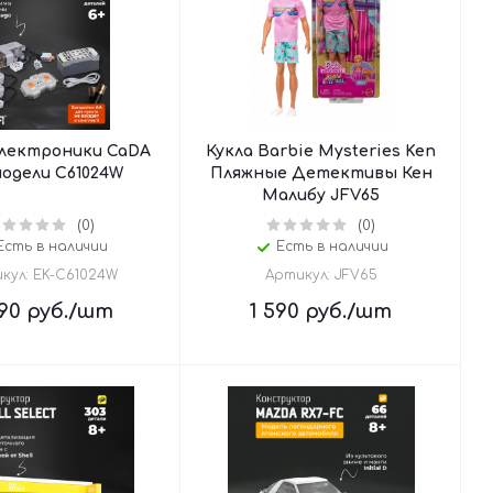
электроники CaDA
Кукла Barbie Mysteries Ken
модели C61024W
Пляжные Детективы Кен
Малибу JFV65
(0)
(0)
Есть в наличии
Есть в наличии
кул: EK-C61024W
Артикул: JFV65
90
руб.
/шт
1 590
руб.
/шт