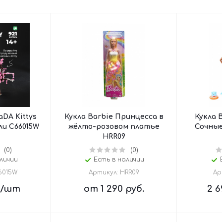
DA Kittys
Кукла Barbie Принцесса в
Кукла 
ли C66015W
жёлто-розовом платье
Сочны
HRR09
(0)
(0)
личии
Есть в наличии
6015W
Артикул: HRR09
Ар
/шт
от
1 290 руб.
2 6