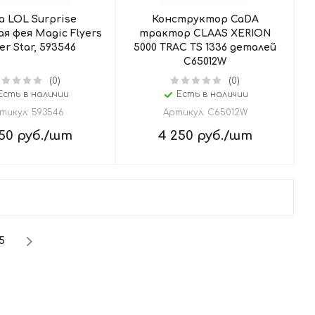
а LOL Surprise
Конструктор CaDA
 фея Magic Flyers
трактор CLAAS XERION
ter Star, 593546
5000 TRAC TS 1336 деталей
C65012W
(0)
(0)
Есть в наличии
Есть в наличии
тикул: 593546
Артикул: C65012W
50
руб.
/шт
4 250
руб.
/шт
5